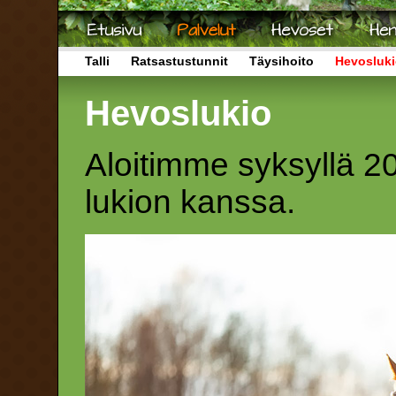
Talli
Ratsastustunnit
Täysihoito
Hevosluk
Hevoslukio
Aloitimme syksyllä 2
lukion kanssa.