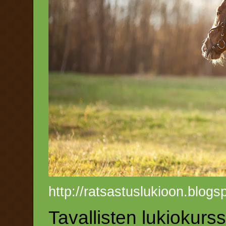
http://ratsastuslukioon.blogs
Tavallisten lukiokurss